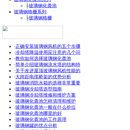
├
玻璃钢化粪池
玻璃钢格栅系列
├
玻璃钢格栅
·
正确安装玻璃钢风机的五个步骤
·
冷却塔降温使用应注意的几个问
·
教你如何选择玻璃钢化粪池
·
简单介绍玻璃钢凉水塔的结构特
·
关于改进屋顶玻璃钢风机性能的
·
大跨距电缆桥架的优势分析
·
玻璃钢消防水箱的选择非常重要
·
玻璃钢冷却塔选型指南
·
玻璃钢冷却塔维修和维护方案
·
玻璃钢化粪池怎样清理和维护
·
玻璃钢化粪池一般在什么价位
·
玻璃钢化粪池哪里的好
·
玻璃钢化粪池的工作原理
·
玻璃钢罐的优点分析